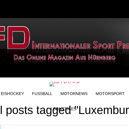
EISHOCKEY
FUSSBALL
MOTORNEWS
MOTORSPORT
ll posts tagged "Luxembur
SONSTIGES