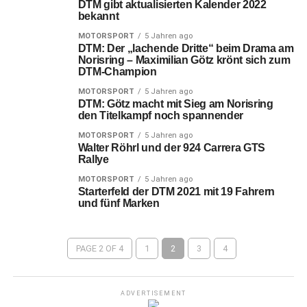
DTM gibt aktualisierten Kalender 2022
bekannt
MOTORSPORT
5 Jahren ago
DTM: Der „lachende Dritte“ beim Drama am
Norisring – Maximilian Götz krönt sich zum
DTM-Champion
MOTORSPORT
5 Jahren ago
DTM: Götz macht mit Sieg am Norisring
den Titelkampf noch spannender
MOTORSPORT
5 Jahren ago
Walter Röhrl und der 924 Carrera GTS
Rallye
MOTORSPORT
5 Jahren ago
Starterfeld der DTM 2021 mit 19 Fahrern
und fünf Marken
PAGE 2 OF 4
1
2
3
4
ADVERTISEMENT