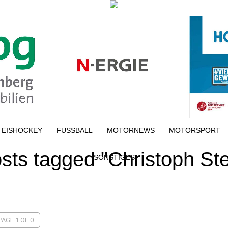
EISHOCKEY
FUSSBALL
MOTORNEWS
MOTORSPORT
osts tagged "Christoph Ste
SONSTIGES
PAGE 1 OF 0