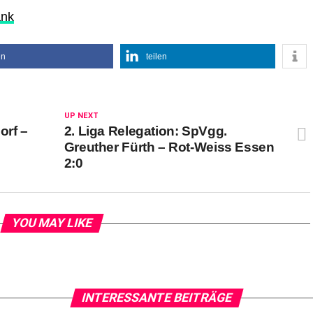
ank
en
teilen
UP NEXT
orf –
2. Liga Relegation: SpVgg.
Greuther Fürth – Rot-Weiss Essen
2:0
YOU MAY LIKE
INTERESSANTE BEITRÄGE