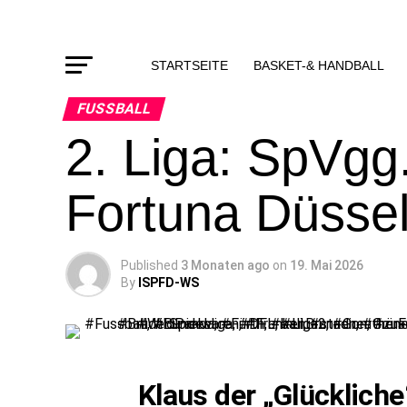
STARTSEITE
BASKET-& HANDBALL
FUSSBALL
2. Liga: SpVgg
Fortuna Düssel
Published
3 Monaten ago
on
19. Mai 2026
By
ISPFD-WS
Klaus der „Glückliche