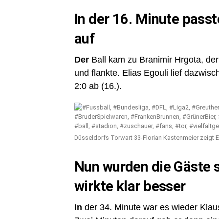
In der 16. Minute passt
auf
Der
Ball kam zu Branimir Hrgota, der 
und flankte. Elias Egouli lief dazwis
2:0 ab (16.).
Düsseldorfs Torwart 33-Florian Kastenmeier zeigt 
Nun wurden die Gäste si
wirkte klar besser
In
der 34. Minute war es wieder Klau