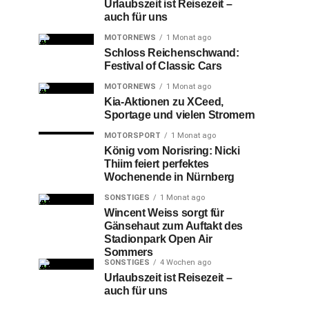
Urlaubszeit ist Reisezeit –
auch für uns
MOTORNEWS
1 Monat ago
Schloss Reichenschwand:
Festival of Classic Cars
MOTORNEWS
1 Monat ago
Kia-Aktionen zu XCeed,
Sportage und vielen Stromern
MOTORSPORT
1 Monat ago
König vom Norisring: Nicki
Thiim feiert perfektes
Wochenende in Nürnberg
SONSTIGES
1 Monat ago
Wincent Weiss sorgt für
Gänsehaut zum Auftakt des
Stadionpark Open Air
Sommers
SONSTIGES
4 Wochen ago
Urlaubszeit ist Reisezeit –
auch für uns