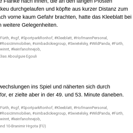
e Flanke nach innen, die an den langen Pfosten
tkeu durchgelaufen und köpfte aus kurzer Distanz zum
ch vorne kaum Gefahr brachten, hatte das Kleeblatt bei
h weitere Gelegenheiten.
lias Aboulguie Egouli
wechslungen ins Spiel und näherten sich durch
, er zielte aber in der 49. und 53. Minute daneben.
nd 10-Branimir Hrgota (FÜ)