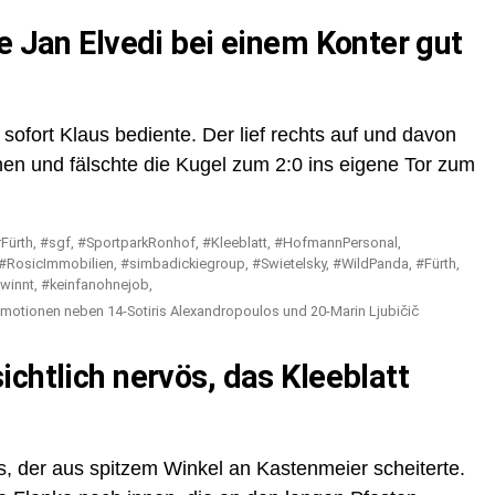
e Jan Elvedi bei einem Konter gut
sofort Klaus bediente. Der lief rechts auf und davon
chen und fälschte die Kugel zum 2:0 ins eigene Tor zum
Emotionen neben 14-Sotiris Alexandropoulos und 20-Marin Ljubičič
chtlich nervös, das Kleeblatt
s, der aus spitzem Winkel an Kastenmeier scheiterte.