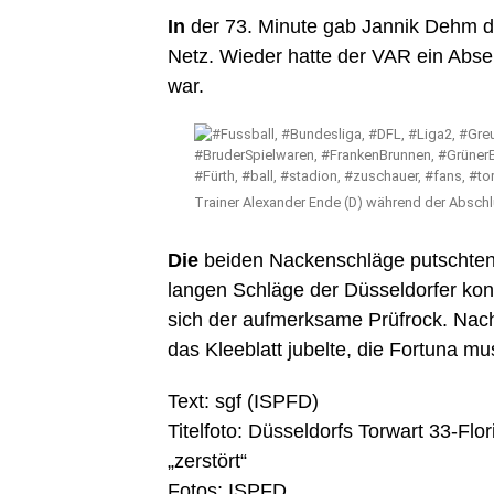
In
der 73. Minute gab Jannik Dehm de
Netz. Wieder hatte der VAR ein Abse
war.
Trainer Alexander Ende (D) während der Absc
Die
beiden Nackenschläge putschten d
langen Schläge der Düsseldorfer ko
sich der aufmerksame Prüfrock. Nach
das Kleeblatt jubelte, die Fortuna mu
Text: sgf (ISPFD)
Titelfoto: Düsseldorfs Torwart 33-Fl
„zerstört“
Fotos: ISPFD