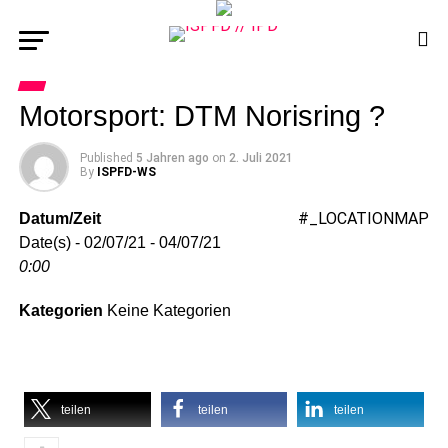
Motorsport: DTM Norisring ?
Published
5 Jahren ago
on
2. Juli 2021
By
ISPFD-WS
#_LOCATIONMAP
Datum/Zeit
Date(s) - 02/07/21 - 04/07/21
0:00
Kategorien
Keine Kategorien
teilen
teilen
teilen