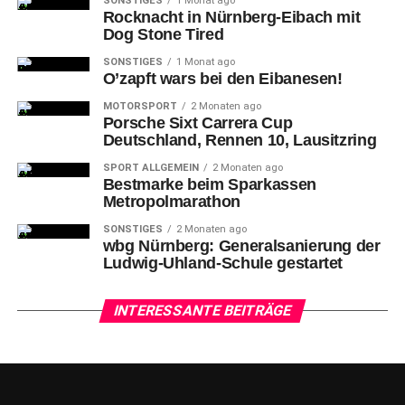
SONSTIGES
1 Monat ago
Rocknacht in Nürnberg-Eibach mit
Dog Stone Tired
SONSTIGES
1 Monat ago
O’zapft wars bei den Eibanesen!
MOTORSPORT
2 Monaten ago
Porsche Sixt Carrera Cup
Deutschland, Rennen 10, Lausitzring
SPORT ALLGEMEIN
2 Monaten ago
Bestmarke beim Sparkassen
Metropolmarathon
SONSTIGES
2 Monaten ago
wbg Nürnberg: Generalsanierung der
Ludwig-Uhland-Schule gestartet
INTERESSANTE BEITRÄGE