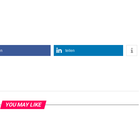
en
teilen
YOU MAY LIKE