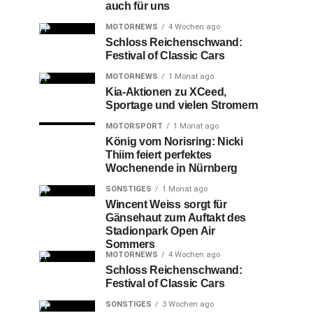
auch für uns
MOTORNEWS
4 Wochen ago
Schloss Reichenschwand:
Festival of Classic Cars
MOTORNEWS
1 Monat ago
Kia-Aktionen zu XCeed,
Sportage und vielen Stromern
MOTORSPORT
1 Monat ago
König vom Norisring: Nicki
Thiim feiert perfektes
Wochenende in Nürnberg
SONSTIGES
1 Monat ago
Wincent Weiss sorgt für
Gänsehaut zum Auftakt des
Stadionpark Open Air
Sommers
MOTORNEWS
4 Wochen ago
Schloss Reichenschwand:
Festival of Classic Cars
SONSTIGES
3 Wochen ago