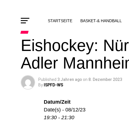
STARTSEITE
BASKET-& HANDBALL
Eishockey: Nür
Adler Mannhe
Published
3 Jahren ago
on
8. Dezember 2023
By
ISPFD-WS
Datum/Zeit
Date(s) - 08/12/23
19:30 - 21:30