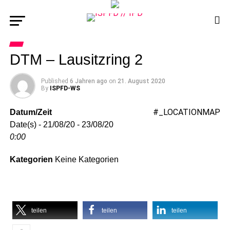
DTM – Lausitzring 2
Published
6 Jahren ago
on
21. August 2020
By
ISPFD-WS
#_LOCATIONMAP
Datum/Zeit
Date(s) - 21/08/20 - 23/08/20
0:00
Kategorien
Keine Kategorien
teilen
teilen
teilen