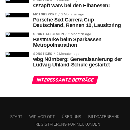
SONSTIGES
2 Monaten ago
O’zapft wars bei den Eibanesen!
MOTORSPORT
2 Monaten ago
Porsche Sixt Carrera Cup
Deutschland, Rennen 10, Lausitzring
SPORT ALLGEMEIN
2 Monaten ago
Bestmarke beim Sparkassen
Metropolmarathon
SONSTIGES
2 Monaten ago
wbg Nürnberg: Generalsanierung der
Ludwig-Uhland-Schule gestartet
INTERESSANTE BEITRÄGE
START
WIR VOR ORT
ÜBER UNS
BILDDATENBANK
REGISTRIERUNG FÜR NEUKUNDEN