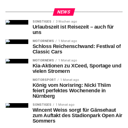
NEWS
SONSTIGES
3 Wochen ago
Urlaubszeit ist Reisezeit – auch für
uns
MOTORNEWS
1 Monat ago
Schloss Reichenschwand: Festival of
Classic Cars
MOTORNEWS
1 Monat ago
Kia-Aktionen zu XCeed, Sportage und
vielen Stromern
MOTORSPORT
1 Monat ago
König vom Norisring: Nicki Thiim
feiert perfektes Wochenende in
Nürnberg
SONSTIGES
1 Monat ago
Wincent Weiss sorgt für Gänsehaut
zum Auftakt des Stadionpark Open Air
Sommers