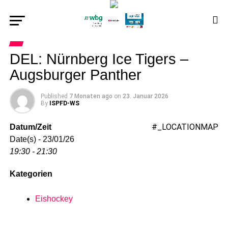
DEL: Nürnberg Ice Tigers –
Augsburger Panther
Published
7 Monaten ago
on
23. Januar 2026
By
ISPFD-WS
#_LOCATIONMAP
Datum/Zeit
Date(s) - 23/01/26
19:30 - 21:30
Kategorien
Eishockey