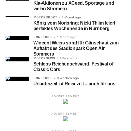
Kia-Aktionen zu XCeed, Sportage und
vielen Stromern
MOTORSPORT
1 Monat ago
König vom Norisring: Nicki Thiim feiert
perfektes Wochenende in Nürnberg
SONSTIGES
1 Monat ago
Wincent Weiss sorgt für Gänsehaut zum
Auftakt des Stadionpark Open Air
Sommers
MOTORNEWS
4 Wochen ago
Schloss Reichenschwand: Festival of
Classic Cars
SONSTIGES
3 Wochen ago
Urlaubszeit ist Reisezeit – auch für uns
ADVERTISEMENT
ADVERTISEMENT