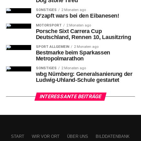
Dog Stone Tired
SONSTIGES
2 Monaten ago
O’zapft wars bei den Eibanesen!
MOTORSPORT
2 Monaten ago
Porsche Sixt Carrera Cup
Deutschland, Rennen 10, Lausitzring
SPORT ALLGEMEIN
2 Monaten ago
Bestmarke beim Sparkassen
Metropolmarathon
SONSTIGES
2 Monaten ago
wbg Nürnberg: Generalsanierung der
Ludwig-Uhland-Schule gestartet
INTERESSANTE BEITRÄGE
START
WIR VOR ORT
ÜBER UNS
BILDDATENBANK