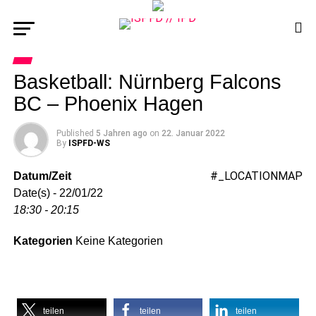
Basketball: Nürnberg Falcons
BC – Phoenix Hagen
Published
5 Jahren ago
on
22. Januar 2022
By
ISPFD-WS
#_LOCATIONMAP
Datum/Zeit
Date(s) - 22/01/22
18:30 - 20:15
Kategorien
Keine Kategorien
teilen
teilen
teilen