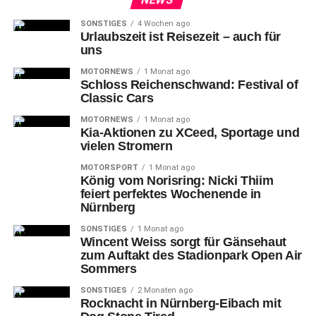
SONSTIGES
4 Wochen ago
Urlaubszeit ist Reisezeit – auch für
uns
MOTORNEWS
1 Monat ago
Schloss Reichenschwand: Festival of
Classic Cars
MOTORNEWS
1 Monat ago
Kia-Aktionen zu XCeed, Sportage und
vielen Stromern
MOTORSPORT
1 Monat ago
König vom Norisring: Nicki Thiim
feiert perfektes Wochenende in
Nürnberg
SONSTIGES
1 Monat ago
Wincent Weiss sorgt für Gänsehaut
zum Auftakt des Stadionpark Open Air
Sommers
SONSTIGES
2 Monaten ago
Rocknacht in Nürnberg-Eibach mit