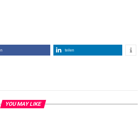
en
teilen
YOU MAY LIKE