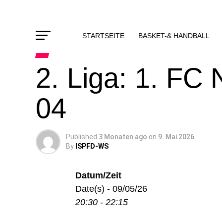
STARTSEITE
BASKET-& HANDBALL
2. Liga: 1. FC
04
Published
3 Monaten ago
on
9. Mai 2026
By
ISPFD-WS
Datum/Zeit
Date(s) - 09/05/26
20:30 - 22:15