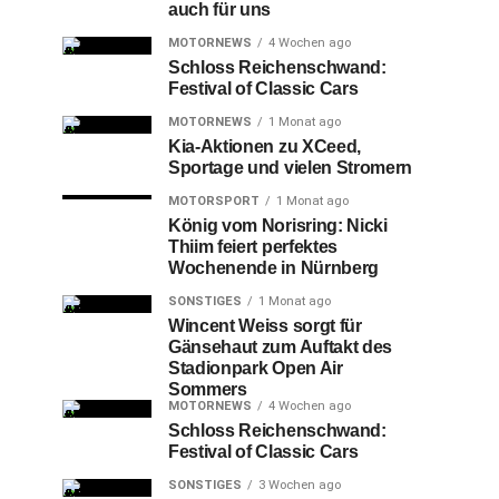
auch für uns
MOTORNEWS
4 Wochen ago
Schloss Reichenschwand:
Festival of Classic Cars
MOTORNEWS
1 Monat ago
Kia-Aktionen zu XCeed,
Sportage und vielen Stromern
MOTORSPORT
1 Monat ago
König vom Norisring: Nicki
Thiim feiert perfektes
Wochenende in Nürnberg
SONSTIGES
1 Monat ago
Wincent Weiss sorgt für
Gänsehaut zum Auftakt des
Stadionpark Open Air
Sommers
MOTORNEWS
4 Wochen ago
Schloss Reichenschwand:
Festival of Classic Cars
SONSTIGES
3 Wochen ago