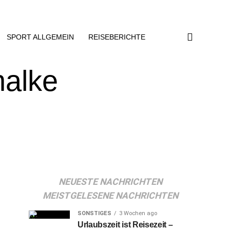
SPORT ALLGEMEIN
REISEBERICHTE
halke
NEUESTE NACHRICHTEN
MEISTGELESENE NACHRICHTEN
SONSTIGES
3 Wochen ago
Urlaubszeit ist Reisezeit –