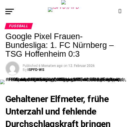
FUSSBALL
Google Pixel Frauen-
Bundesliga: 1. FC Nürnberg –
TSG Hoffenheim 0:3
Published
6 Monaten ago
on
12. Februar 2026
By
ISPFD-WS
Gehaltener Elfmeter, frühe
Unterzahl und fehlende
Durchschlagskraft bringen