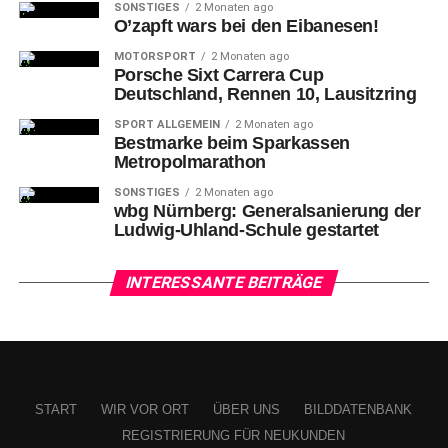
SONSTIGES
2 Monaten ago
O’zapft wars bei den Eibanesen!
In
Unterzahl hatten die Nürnbergerinnen fortan große
MOTORSPORT
2 Monaten ago
Mühe, die spielstarken Hoffenheimerinnen vom eigenen
Porsche Sixt Carrera Cup
Tor fernzuhalten.
Deutschland, Rennen 10, Lausitzring
SPORT ALLGEMEIN
2 Monaten ago
Bestmarke beim Sparkassen
Metropolmarathon
SONSTIGES
2 Monaten ago
wbg Nürnberg: Generalsanierung der
Ludwig-Uhland-Schule gestartet
INTERESSANTE BEITRÄGE
15-Emöke Pápai (FCN) gegen 14-Lisa Doorn
START
WIR VOR ORT
ÜBER UNS
BILDDATENBANK
REGISTRIERUNG FÜR NEUKUNDEN