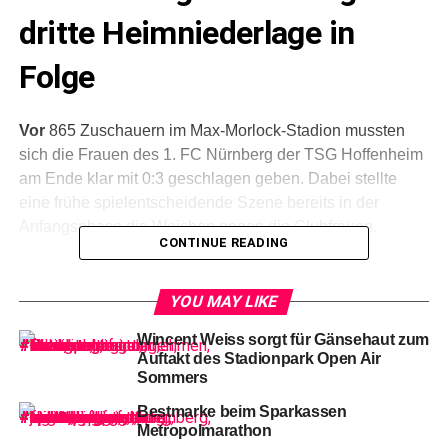
dritte Heimniederlage in
Folge
Vor
865 Zuschauern im Max-Morlock-Stadion mussten
sich die Frauen des 1. FC Nürnberg der TSG Hoffenheim
am Ende klar mit 0:3 geschlagen geben. Dabei stellte
eine frühe spielentscheidende Szene bereits in der
Anfangsphase die Weichen gegen die Clubfrauen.
CONTINUE READING
YOU MAY LIKE
Wincent Weiss sorgt für Gänsehaut zum
Auftakt des Stadionpark Open Air
Sommers
26-Aneta Polášková (FCN) gegen 6-Vanessa Diehm
Bestmarke beim Sparkassen
Metropolmarathon
Mit einem mehr als intensiven