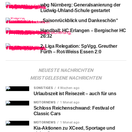
wbg Nürnberg: Generalsanierung der
Start ging es in die Partie
Ludwig-Uhland-Schule gestartet
„Saisonrückblick und Dankeschön“
Miller
sah direkt zu Beginn die Gelbe Karte, danach ging
Handball: HC Erlangen – Bergischer HC
es Schlag auf Schlag. Hoffenheim bekam einen
26:32
Foulelfmeter (4.). Doch Romero konnte den Schuss
abprallen lassen und fing den Ball im Anschluss souverän
2. Liga Relegation: SpVgg. Greuther
Fürth – Rot-Weiss Essen 2:0
ab (5.).
NEUESTE NACHRICHTEN
MEISTGELESENE NACHRICHTEN
SONSTIGES
4 Wochen ago
Die
Gäste aus Hoffenheim übernahmen die Spielkontrolle
Urlaubszeit ist Reisezeit – auch für uns
und setzten Nürnberg früh unter Druck.
MOTORNEWS
1 Monat ago
Schloss Reichenschwand: Festival of
Classic Cars
MOTORNEWS
1 Monat ago
Kia-Aktionen zu XCeed, Sportage und