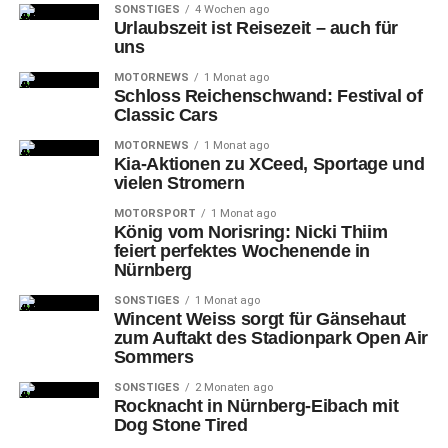
SONSTIGES
4 Wochen ago
Urlaubszeit ist Reisezeit – auch für
uns
MOTORNEWS
1 Monat ago
Schloss Reichenschwand: Festival of
Classic Cars
15-Emöke Pápai (FCN) und 26-Aneta Polášková (FCN) gegen 17-
Franziska Harsch
MOTORNEWS
1 Monat ago
Kia-Aktionen zu XCeed, Sportage und
vielen Stromern
In der 12. Minute folgte der
MOTORSPORT
1 Monat ago
erste Rückschlag für die
König vom Norisring: Nicki Thiim
feiert perfektes Wochenende in
Heimmannschaft
Nürnberg
SONSTIGES
1 Monat ago
Lara Meroni
sah nach einem Foul im Strafraum die Rote
Wincent Weiss sorgt für Gänsehaut
zum Auftakt des Stadionpark Open Air
Karte, den fälligen Elfmeter verwandelte Marie Steiner
Sommers
eine Minute später sicher zur 0:1-Führung für die TSG.
SONSTIGES
2 Monaten ago
Rocknacht in Nürnberg-Eibach mit
Dog Stone Tired