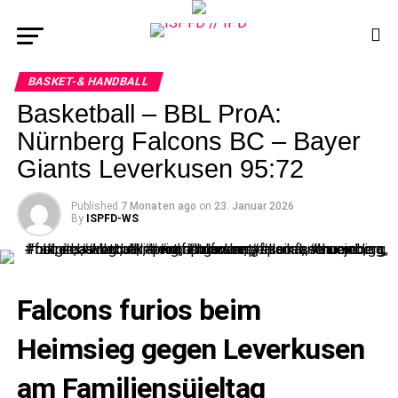
BASKET-& HANDBALL
Basketball – BBL ProA:
Nürnberg Falcons BC – Bayer
Giants Leverkusen 95:72
Published
7 Monaten ago
on
23. Januar 2026
By
ISPFD-WS
Falcons furios beim
Heimsieg gegen Leverkusen
am Familiensüieltag