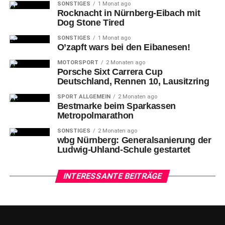
SONSTIGES
1 Monat ago
Rocknacht in Nürnberg-Eibach mit
Dog Stone Tired
SONSTIGES
1 Monat ago
O’zapft wars bei den Eibanesen!
8-Kobe Langley (LEV) gegen 5-Tim Köpple (N)
MOTORSPORT
2 Monaten ago
Porsche Sixt Carrera Cup
Die
Mittelfranken waren schon im 1. Viertel tonangebend,
Deutschland, Rennen 10, Lausitzring
konnten die Gäste aber nicht wirklich auf Distanz halten
SPORT ALLGEMEIN
2 Monaten ago
(25:23).
Bestmarke beim Sparkassen
Metropolmarathon
SONSTIGES
2 Monaten ago
wbg Nürnberg: Generalsanierung der
Ludwig-Uhland-Schule gestartet
INTERESSANTE BEITRÄGE
Im
2. Viertel verteidigte Nürnberg besser und spielte