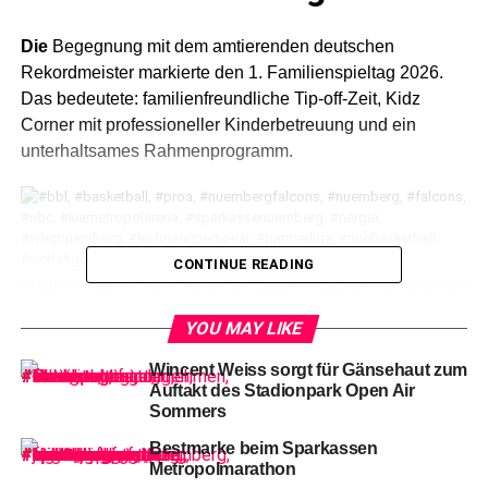
Die
Begegnung mit dem amtierenden deutschen
Rekordmeister markierte den 1. Familienspieltag 2026.
Das bedeutete: familienfreundliche Tip-off-Zeit, Kidz
Corner mit professioneller Kinderbetreuung und ein
unterhaltsames Rahmenprogramm.
CONTINUE READING
21-John Williams jr. (LEV) vor 28-Tom Stoiber (N), 22-Dennis Heinzmann
(LEV) und 2-Carter Dean Whitt (N)
YOU MAY LIKE
Zudem
hatte der ProA-Ligist gemeinsam mit dem 1. FCN
Wincent Weiss sorgt für Gänsehaut zum
eine besondere Ticketaktion für die fränkischen Sportfans
Auftakt des Stadionpark Open Air
Sommers
aufgelegt. Falcons-Fans erhielten über den WhatsApp-
Kanal der Falken im FCN-Ticket-Shop 20 Prozent Rabatt
Bestmarke beim Sparkassen
auf alle Sitzplatztickets beim Club-Heimspiel gegen
Metropolmarathon