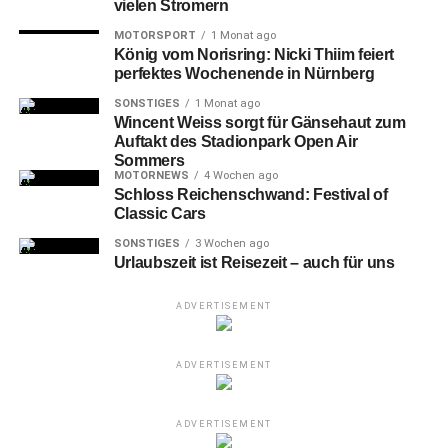
vielen Stromern
und profitierten von der immer intensiver werdenden
Zusammenarbeit der beiden Nürnberger Vereine.
MOTORSPORT
1 Monat ago
König vom Norisring: Nicki Thiim feiert
perfektes Wochenende in Nürnberg
SONSTIGES
1 Monat ago
Wincent Weiss sorgt für Gänsehaut zum
Auftakt des Stadionpark Open Air
Sommers
MOTORNEWS
4 Wochen ago
Schloss Reichenschwand: Festival of
Classic Cars
SONSTIGES
3 Wochen ago
Urlaubszeit ist Reisezeit – auch für uns
ADVERTISEMENT
2-Carter Dean Whitt (N) gegen 21-John Williams jr. (LEV)
ADVERTISEMENT
Die
Nürnberg Falcons sind mit einem deutlichen
ADVERTISEMENT
Heimsieg in die Rückrunde 2025/2026 der BARMER 2.