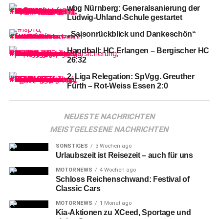
Elversberg.
wbg Nürnberg: Generalsanierung der
Ludwig-Uhland-Schule gestartet
„Saisonrückblick und Dankeschön“
Handball: HC Erlangen – Bergischer HC
26:32
2. Liga Relegation: SpVgg. Greuther
Fürth – Rot-Weiss Essen 2:0
NEUESTE NACHRICHTEN
MEISTGELESENE NACHRICHTEN
SONSTIGES
3 Wochen ago
Urlaubszeit ist Reisezeit – auch für uns
Die
Fans des Clubs bekamen am Sonntag bei Vorlage
MOTORNEWS
4 Wochen ago
ihres Elversberg-Tickets oder der Club-Dauerkarte an der
Schloss Reichenschwand: Festival of
Tageskasse der Kia Metropol Arena entweder ein Gratis-
Classic Cars
Ticket für den Stehblock oder 20 Prozent Nachlass auf
MOTORNEWS
1 Monat ago
reguläre Sitzplätze. Beide Fanlager kamen so zusammen
Kia-Aktionen zu XCeed, Sportage und