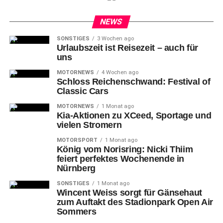
Basketball Bundesliga gestartet. Vor knapp 2500
Zuschauern besiegte das Team von Coach Ralph Junge
NEWS
die Bayer Giants Leverkusen verdient mit 95:72 (50:37).
SONSTIGES
3 Wochen ago
Urlaubszeit ist Reisezeit – auch für
uns
MOTORNEWS
4 Wochen ago
Schloss Reichenschwand: Festival of
Ohne
den angeschlagenen Brandton Chatfield trafen die
Classic Cars
Nürnberg Falcons zum Abschluss des 18. Spieltags auf
MOTORNEWS
1 Monat ago
die Bayer Giants Leverkusen.
Kia-Aktionen zu XCeed, Sportage und
vielen Stromern
MOTORSPORT
1 Monat ago
König vom Norisring: Nicki Thiim
feiert perfektes Wochenende in
Nürnberg
SONSTIGES
1 Monat ago
Wincent Weiss sorgt für Gänsehaut
zum Auftakt des Stadionpark Open Air
Sommers