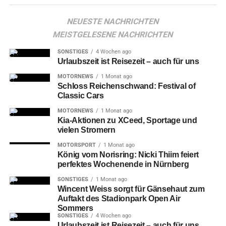
NEUESTE NACHRICHTEN
MEISTGELESENE NACHRICHTEN
SONSTIGES
4 Wochen ago
Urlaubszeit ist Reisezeit – auch für uns
MOTORNEWS
1 Monat ago
Schloss Reichenschwand: Festival of
Classic Cars
Der
gebürtige Münchner – vom Philipp-Lahm-Klub FT
MOTORNEWS
1 Monat ago
Gern über die U17 von Drittligist TSV 1860 zur U19 von
Kia-Aktionen zu XCeed, Sportage und
vielen Stromern
Bundesliga-Klub TSG 1899 Hoffenheim gewechselt + seit
Juli 2024 an Zweitligist Fürth ausgeliehen – agierte
MOTORSPORT
1 Monat ago
König vom Norisring: Nicki Thiim feiert
bereits beim 4:0-Auswärtssieg im mit 13 105
perfektes Wochenende in Nürnberg
Besucher*innen (bei großer Fan-Unterstützung fürs
SONSTIGES
1 Monat ago
„Kleeblatt“) fast ausverkauften Jahn-Stadion bei
Wincent Weiss sorgt für Gänsehaut zum
Aufsteiger und Zweitliga-Rückkehrer SSV Jahn
Auftakt des Stadionpark Open Air
überzeugend. Nachdem Marco Meyerhöfer (4.
Sommers
SONSTIGES
4 Wochen ago
Spielminute), Noel Futkeu (49.), Branimir Hrgota (77.) und
Urlaubszeit ist Reisezeit – auch für uns