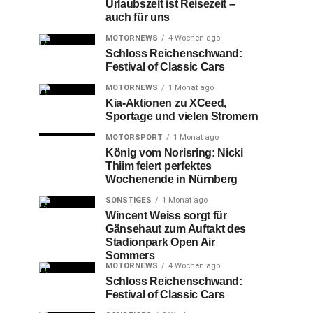
Urlaubszeit ist Reisezeit –
auch für uns
MOTORNEWS
4 Wochen ago
Schloss Reichenschwand:
Festival of Classic Cars
MOTORNEWS
1 Monat ago
Kia-Aktionen zu XCeed,
Sportage und vielen Stromern
MOTORSPORT
1 Monat ago
König vom Norisring: Nicki
Thiim feiert perfektes
Wochenende in Nürnberg
SONSTIGES
1 Monat ago
Wincent Weiss sorgt für
Gänsehaut zum Auftakt des
Stadionpark Open Air
Sommers
MOTORNEWS
4 Wochen ago
Schloss Reichenschwand:
Festival of Classic Cars