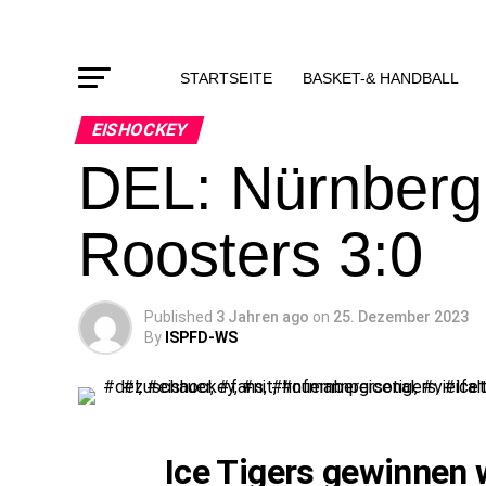
STARTSEITE
BASKET-& HANDBALL
EISHOCKEY
DEL: Nürnberg 
Roosters 3:0
Published
3 Jahren ago
on
25. Dezember 2023
By
ISPFD-WS
Ice Tigers gewinnen 