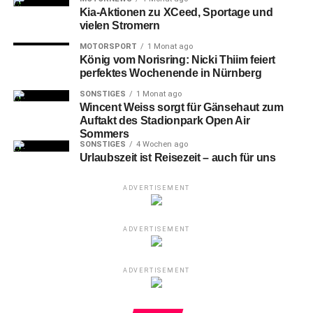
sagt Bürgermeister Christian Vogel.
Kia-Aktionen zu XCeed, Sportage und
vielen Stromern
Insbesondere
in den Schulungsräumen der großen
MOTORSPORT
1 Monat ago
Feuerwachen 1 und 4 finden das ganze Jahr über
König vom Norisring: Nicki Thiim feiert
Fortbildungen der Feuerwehr statt und hier werden die
perfektes Wochenende in Nürnberg
Ersthelfer und Brandschutzhelfer der städtischen
SONSTIGES
1 Monat ago
Dienststellen geschult. Außerdem dienen diese Räume
Wincent Weiss sorgt für Gänsehaut zum
für einsatzvor- und einsatznachbereitende
Auftakt des Stadionpark Open Air
Besprechungen und direkt zur Bearbeitung von
Sommers
SONSTIGES
4 Wochen ago
Einsatzlagen, zum Beispiel im Katastrophenfall. Das
Urlaubszeit ist Reisezeit – auch für uns
Gerät im Tucherschloss wird in einem Besprechungsraum
zum Einsatz kommen.
ADVERTISEMENT
Text: Stadt Nürnberg / boe
Foto: Geschäftsführer Dominik Beierlorzer,
ADVERTISEMENT
Richter+Frenzel, übergibt die Luftreiniger an
Oberbranddirektor Volker Skrok und Bürgermeister
ADVERTISEMENT
Christian Vogel (von links).
Bildnachweis: Christian Kammermayer / Feuerwehr