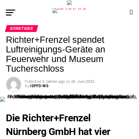
SONSTIGES
Richter+Frenzel spendet
Luftreinigungs-Geräte an
Feuerwehr und Museum
Tucherschloss
Published
3 Jahren ago
on
26. Juni 2023
By
ISPFD-WS
Die Richter+Frenzel
Nürnberg GmbH hat vier