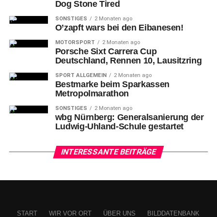
Dog Stone Tired
SONSTIGES
2 Monaten ago
O’zapft wars bei den Eibanesen!
MOTORSPORT
2 Monaten ago
Porsche Sixt Carrera Cup
Deutschland, Rennen 10, Lausitzring
SPORT ALLGEMEIN
2 Monaten ago
Bestmarke beim Sparkassen
Metropolmarathon
SONSTIGES
2 Monaten ago
wbg Nürnberg: Generalsanierung der
Ludwig-Uhland-Schule gestartet
INTERESSANTE BEITRÄGE
START
WIR VOR ORT
ÜBER UNS
BILDDATENBANK