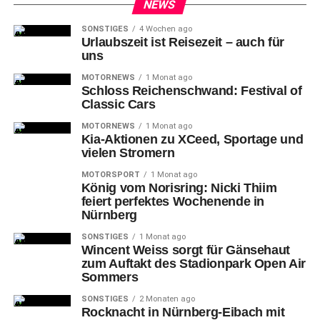
Nürnberg
NEWS
SONSTIGES
4 Wochen ago
Urlaubszeit ist Reisezeit – auch für
teilen
teilen
teilen
uns
MOTORNEWS
1 Monat ago
Schloss Reichenschwand: Festival of
Classic Cars
RELATED TOPICS:
#ORIGINALREGIONAL
#WBGNUERNBERG
FEUERWEHR
NÜRNBERG
RICHTER+FRENZEL
SÖR
MOTORNEWS
1 Monat ago
SPENDE
STADT
Kia-Aktionen zu XCeed, Sportage und
vielen Stromern
UP NEXT
Bastelaktionen, Spiele und Tipps rund um Natur-
MOTORSPORT
1 Monat ago
und Artenschutz: Sommerfest im Tiergarten am 2.
König vom Norisring: Nicki Thiim
Juli
feiert perfektes Wochenende in
Nürnberg
DON'T MISS
Tiergarten wildert Europäische
SONSTIGES
1 Monat ago
Wincent Weiss sorgt für Gänsehaut
Sumpfschildkröten aus
zum Auftakt des Stadionpark Open Air
Sommers
SONSTIGES
2 Monaten ago
Rocknacht in Nürnberg-Eibach mit