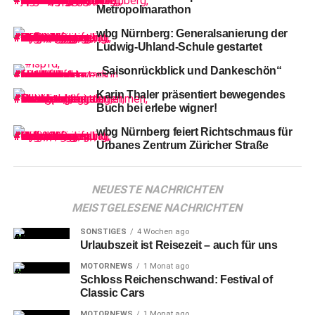
Metropolmarathon
wbg Nürnberg: Generalsanierung der
Ludwig-Uhland-Schule gestartet
„Saisonrückblick und Dankeschön“
Karin Thaler präsentiert bewegendes
Buch bei erlebe wigner!
wbg Nürnberg feiert Richtschmaus für
Urbanes Zentrum Züricher Straße
Das
Unternehmen hat die Geräte direkt auf die
NEUESTE NACHRICHTEN
Feuerwache 4 am Hafen geliefert, wo sie von
MEISTGELESENE NACHRICHTEN
Bürgermeister Christian Vogel entgegengenommen
wurden. „Ich danke Herrn Beierlorzer und Richter+Frenzel
SONSTIGES
4 Wochen ago
Urlaubszeit ist Reisezeit – auch für uns
für die großzügige Spende. Die Geräte werden jetzt so
schnell wie möglich an das Museum Tucherschloss und
MOTORNEWS
1 Monat ago
Schloss Reichenschwand: Festival of
auf die Schulungsräume der verschiedenen
Classic Cars
Feuerwachen verteilt und kommen direkt zum Einsatz“,
MOTORNEWS
1 Monat ago