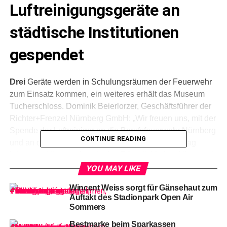
Luftreinigungsgeräte an
städtische Institutionen
gespendet
Drei
Geräte werden in Schulungsräumen der Feuerwehr
zum Einsatz kommen, ein weiteres erhält das Museum
Tucherschloss. Dominik Beierlorzer, Geschäftsführer der
Richter+Frenzel Nürnberg GmbH: „Wir freuen uns, mit der
Spende der Luftreiniger an die Berufsfeuerwehr Nürnberg
CONTINUE READING
und an das Museum Tucherschloss unseren Beitrag
leisten zu können, dass in den Räumlichkeiten Viren und
Bakterien weniger Chancen haben und stets beste
YOU MAY LIKE
Bedingungen herrschen. Saubere und gesunde Luft
Wincent Weiss sorgt für Gänsehaut zum
steigert das Wohlbefinden der Nutzer der
Auftakt des Stadionpark Open Air
Besprechungsräume und sorgt für ein besseres
Sommers
Raumklima.“
Bestmarke beim Sparkassen