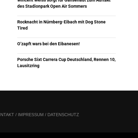
Wincent Weiss sorgt für Gänsehaut zum Auftakt
des Stadionpark Open Air Sommers
Rocknacht in Nürnberg-Eibach mit Dog Stone
Tired
O’zapft wars bei den Eibanesen!
Porsche Sixt Carrera Cup Deutschland, Rennen 10,
Lausitzring
NTAKT / IMPRESSUM / DATENSCHUTZ