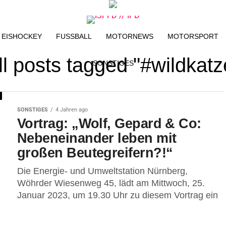
EISHOCKEY
FUSSBALL
MOTORNEWS
MOTORSPORT
ll posts tagged "#wildkatz
SONSTIGES
SONSTIGES
4 Jahren ago
Vortrag: „Wolf, Gepard & Co:
Nebeneinander leben mit
großen Beutegreifern?!“
Die Energie- und Umweltstation Nürnberg,
Wöhrder Wiesenweg 45, lädt am Mittwoch, 25.
Januar 2023, um 19.30 Uhr zu diesem Vortrag ein