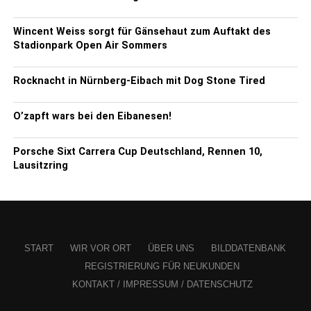
Wincent Weiss sorgt für Gänsehaut zum Auftakt des
Stadionpark Open Air Sommers
Rocknacht in Nürnberg-Eibach mit Dog Stone Tired
O’zapft wars bei den Eibanesen!
Porsche Sixt Carrera Cup Deutschland, Rennen 10,
Lausitzring
START
WIR VOR ORT
ÜBER UNS
BILDDATENBANK
REGISTRIERUNG FÜR NEUKUNDEN
KONTAKT / IMPRESSUM / DATENSCHUTZ