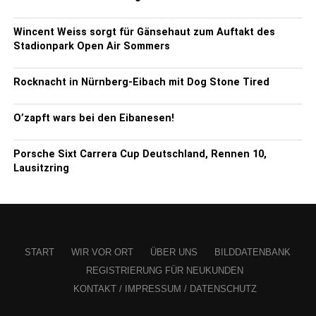
Wincent Weiss sorgt für Gänsehaut zum Auftakt des
Stadionpark Open Air Sommers
Rocknacht in Nürnberg-Eibach mit Dog Stone Tired
O’zapft wars bei den Eibanesen!
Porsche Sixt Carrera Cup Deutschland, Rennen 10,
Lausitzring
START
WIR VOR ORT
ÜBER UNS
BILDDATENBANK
REGISTRIERUNG FÜR NEUKUNDEN
KONTAKT / IMPRESSUM / DATENSCHUTZ