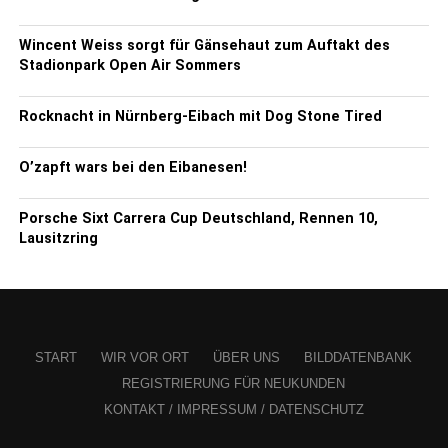
Wincent Weiss sorgt für Gänsehaut zum Auftakt des
Stadionpark Open Air Sommers
Rocknacht in Nürnberg-Eibach mit Dog Stone Tired
O’zapft wars bei den Eibanesen!
Porsche Sixt Carrera Cup Deutschland, Rennen 10,
Lausitzring
START
WIR VOR ORT
ÜBER UNS
BILDDATENBANK
REGISTRIERUNG FÜR NEUKUNDEN
KONTAKT / IMPRESSUM / DATENSCHUTZ