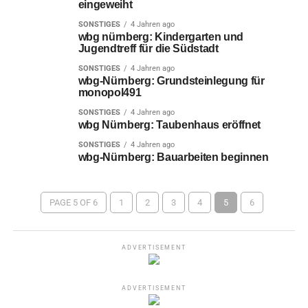
eingeweiht
SONSTIGES
4 Jahren ago
wbg nürnberg: Kindergarten und
Jugendtreff für die Südstadt
SONSTIGES
4 Jahren ago
wbg-Nürnberg: Grundsteinlegung für
monopol491
SONSTIGES
4 Jahren ago
wbg Nürnberg: Taubenhaus eröffnet
SONSTIGES
4 Jahren ago
wbg-Nürnberg: Bauarbeiten beginnen
PAGE 5 OF 6
1
2
3
4
5
6
ADVERTISEMENT
ADVERTISEMENT