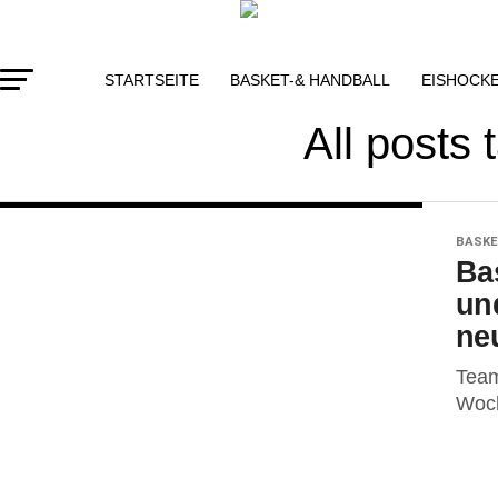
STARTSEITE
BASKET-& HANDBALL
EISHOCK
All posts
BASKE
Ba
und
neu
Team
Woch