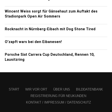
Wincent Weiss sorgt für Gänsehaut zum Auftakt des
Stadionpark Open Air Sommers
Rocknacht in Nürnberg-Eibach mit Dog Stone Tired
O’zapft wars bei den Eibanesen!
Porsche Sixt Carrera Cup Deutschland, Rennen 10,
Lausitzring
START
WIR VOR ORT
ÜBER UNS
BILDDATENBANK
REGISTRIERUNG FÜR NEUKUNDEN
KONTAKT / IMPRESSUM / DATENSCHUTZ