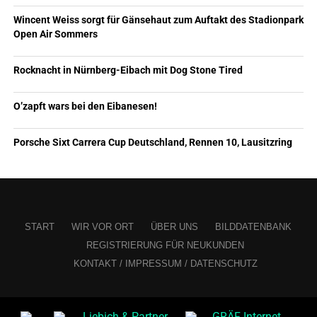
Wincent Weiss sorgt für Gänsehaut zum Auftakt des Stadionpark
Open Air Sommers
Rocknacht in Nürnberg-Eibach mit Dog Stone Tired
O’zapft wars bei den Eibanesen!
Porsche Sixt Carrera Cup Deutschland, Rennen 10, Lausitzring
START
WIR VOR ORT
ÜBER UNS
BILDDATENBANK
REGISTRIERUNG FÜR NEUKUNDEN
KONTAKT / IMPRESSUM / DATENSCHUTZ