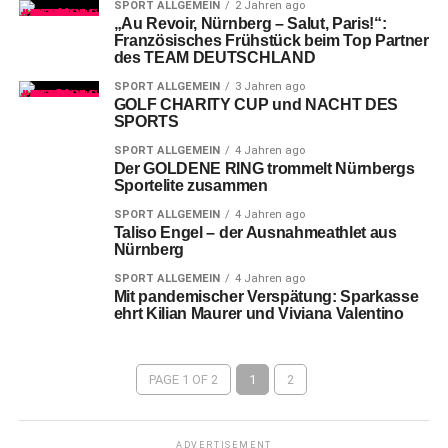
SPORT ALLGEMEIN
2 Jahren ago
„Au Revoir, Nürnberg – Salut, Paris!“:
Französisches Frühstück beim Top Partner
des TEAM DEUTSCHLAND
SPORT ALLGEMEIN
3 Jahren ago
GOLF CHARITY CUP und NACHT DES
SPORTS
SPORT ALLGEMEIN
4 Jahren ago
Der GOLDENE RING trommelt Nürnbergs
Sportelite zusammen
SPORT ALLGEMEIN
4 Jahren ago
Taliso Engel – der Ausnahmeathlet aus
Nürnberg
SPORT ALLGEMEIN
4 Jahren ago
Mit pandemischer Verspätung: Sparkasse
ehrt Kilian Maurer und Viviana Valentino
PAGE 1 OF 2
1
2
ADVERTISEMENT