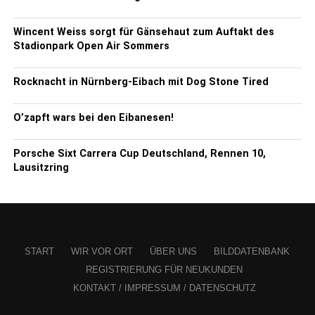
Wincent Weiss sorgt für Gänsehaut zum Auftakt des
Stadionpark Open Air Sommers
Rocknacht in Nürnberg-Eibach mit Dog Stone Tired
O’zapft wars bei den Eibanesen!
Porsche Sixt Carrera Cup Deutschland, Rennen 10,
Lausitzring
START
WIR VOR ORT
ÜBER UNS
BILDDATENBANK
REGISTRIERUNG FÜR NEUKUNDEN
KONTAKT / IMPRESSUM / DATENSCHUTZ