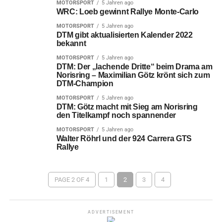
MOTORSPORT
5 Jahren ago
WRC: Loeb gewinnt Rallye Monte-Carlo
MOTORSPORT
5 Jahren ago
DTM gibt aktualisierten Kalender 2022
bekannt
MOTORSPORT
5 Jahren ago
DTM: Der „lachende Dritte“ beim Drama am
Norisring – Maximilian Götz krönt sich zum
DTM-Champion
MOTORSPORT
5 Jahren ago
DTM: Götz macht mit Sieg am Norisring
den Titelkampf noch spannender
MOTORSPORT
5 Jahren ago
Walter Röhrl und der 924 Carrera GTS
Rallye
PAGE 2 OF 4
1
2
3
4
ADVERTISEMENT