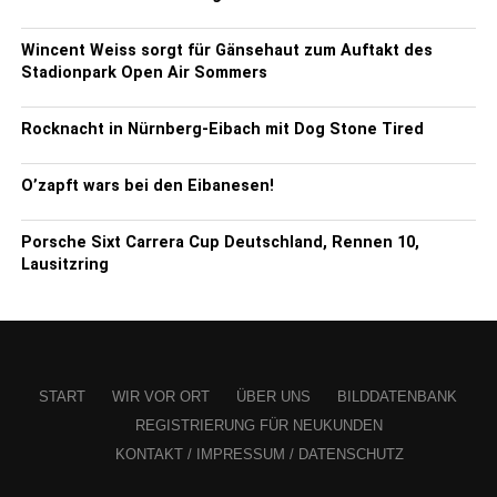
Wincent Weiss sorgt für Gänsehaut zum Auftakt des
Stadionpark Open Air Sommers
Rocknacht in Nürnberg-Eibach mit Dog Stone Tired
O’zapft wars bei den Eibanesen!
Porsche Sixt Carrera Cup Deutschland, Rennen 10,
Lausitzring
START
WIR VOR ORT
ÜBER UNS
BILDDATENBANK
REGISTRIERUNG FÜR NEUKUNDEN
KONTAKT / IMPRESSUM / DATENSCHUTZ