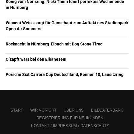
König vom Norisring: Nicki Thiim feiert perfektes Wochenende
in Nürnberg
Wincent Weiss sorgt für Gänsehaut zum Auftakt des Stadionpark
Open Air Sommers
Rocknacht in Nürnberg-Eibach mit Dog Stone Tired
O’zapft wars bei den Eibanesen!
Porsche Sixt Carrera Cup Deutschland, Rennen 10, Lausitzring
START
WIR VOR ORT
ÜBER UNS
BILDDATENBANK
REGISTRIERUNG FÜR NEUKUNDEN
KONTAKT / IMPRESSUM / DATENSCHUTZ