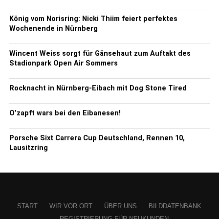
König vom Norisring: Nicki Thiim feiert perfektes
Wochenende in Nürnberg
Wincent Weiss sorgt für Gänsehaut zum Auftakt des
Stadionpark Open Air Sommers
Rocknacht in Nürnberg-Eibach mit Dog Stone Tired
O’zapft wars bei den Eibanesen!
Porsche Sixt Carrera Cup Deutschland, Rennen 10,
Lausitzring
START
WIR VOR ORT
ÜBER UNS
BILDDATENBANK
REGISTRIERUNG FÜR NEUKUNDEN