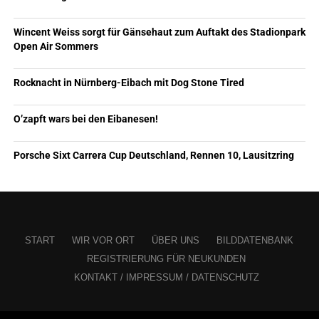
Wincent Weiss sorgt für Gänsehaut zum Auftakt des Stadionpark
Open Air Sommers
Rocknacht in Nürnberg-Eibach mit Dog Stone Tired
O’zapft wars bei den Eibanesen!
Porsche Sixt Carrera Cup Deutschland, Rennen 10, Lausitzring
START
WIR VOR ORT
ÜBER UNS
BILDDATENBANK
REGISTRIERUNG FÜR NEUKUNDEN
KONTAKT / IMPRESSUM / DATENSCHUTZ