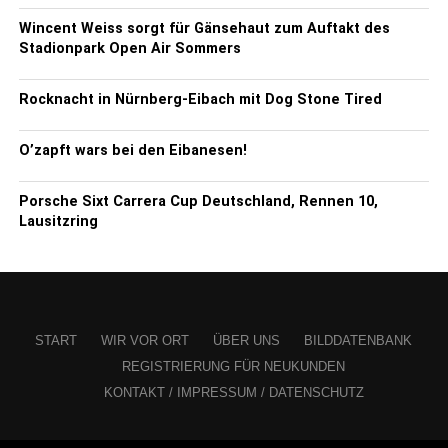
Wincent Weiss sorgt für Gänsehaut zum Auftakt des
Stadionpark Open Air Sommers
Rocknacht in Nürnberg-Eibach mit Dog Stone Tired
O’zapft wars bei den Eibanesen!
Porsche Sixt Carrera Cup Deutschland, Rennen 10,
Lausitzring
START
WIR VOR ORT
ÜBER UNS
BILDDATENBANK
REGISTRIERUNG FÜR NEUKUNDEN
KONTAKT / IMPRESSUM / DATENSCHUTZ