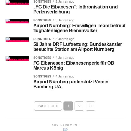
SONSTIGES
2 Jahren ago
„FG Die Eibanesen“: Inthronisation und
Perlenverleihung
SONSTIGES
3 Jahren ago
Airport Nürnberg: Freiwilligen-Team betreut
flughafeneigene Bienenvölker
SONSTIGES
3 Jahren ago
50 Jahre DRF Luftrettung: Bundeskanzler
besuchte Station am Airport Nürnberg
SONSTIGES
4 Jahren ago
FG Eibanesen: Eibanesenperle für OB
Marcus König
SONSTIGES
4 Jahren ago
Airport Nürnberg unterstützt Verein
Bamberg:UA
PAGE 1 OF 3
1
2
3
ADVERTISEMENT