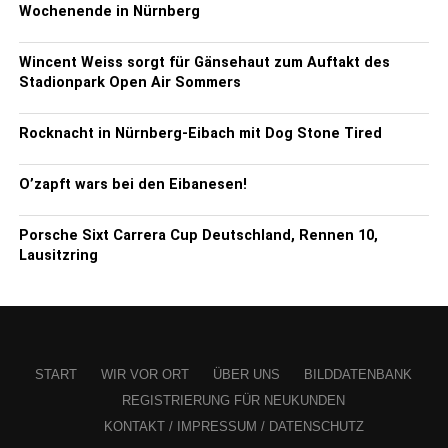
Wochenende in Nürnberg
Wincent Weiss sorgt für Gänsehaut zum Auftakt des
Stadionpark Open Air Sommers
Rocknacht in Nürnberg-Eibach mit Dog Stone Tired
O’zapft wars bei den Eibanesen!
Porsche Sixt Carrera Cup Deutschland, Rennen 10,
Lausitzring
START
WIR VOR ORT
ÜBER UNS
BILDDATENBANK
REGISTRIERUNG FÜR NEUKUNDEN
KONTAKT / IMPRESSUM / DATENSCHUTZ