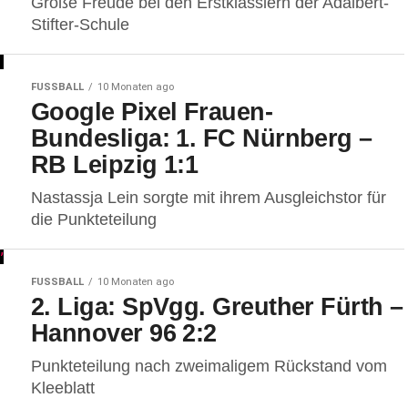
Große Freude bei den Erstklässlern der Adalbert-
Stifter-Schule
FUSSBALL
10 Monaten ago
Google Pixel Frauen-
Bundesliga: 1. FC Nürnberg –
RB Leipzig 1:1
Nastassja Lein sorgte mit ihrem Ausgleichstor für
die Punkteteilung
FUSSBALL
10 Monaten ago
2. Liga: SpVgg. Greuther Fürth –
Hannover 96 2:2
Punkteteilung nach zweimaligem Rückstand vom
Kleeblatt