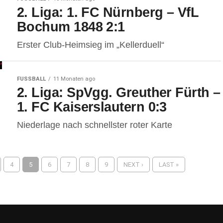
2. Liga: 1. FC Nürnberg – VfL
Bochum 1848 2:1
Erster Club-Heimsieg im „Kellerduell“
FUSSBALL
11 Monaten ago
2. Liga: SpVgg. Greuther Fürth –
1. FC Kaiserslautern 0:3
Niederlage nach schnellster roter Karte
4
5
6
7
8
9
NEXT ›
LAST »