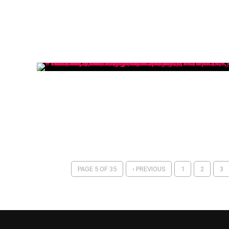
PAGE 5 OF 35
‹ PREVIOUS
1
2
3