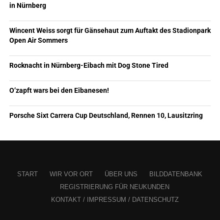
in Nürnberg
Wincent Weiss sorgt für Gänsehaut zum Auftakt des Stadionpark
Open Air Sommers
Rocknacht in Nürnberg-Eibach mit Dog Stone Tired
O’zapft wars bei den Eibanesen!
Porsche Sixt Carrera Cup Deutschland, Rennen 10, Lausitzring
START
WIR VOR ORT
ÜBER UNS
BILDDATENBANK
REGISTRIERUNG FÜR NEUKUNDEN
KONTAKT / IMPRESSUM / DATENSCHUTZ