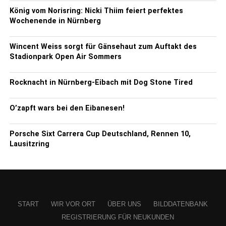
König vom Norisring: Nicki Thiim feiert perfektes
Wochenende in Nürnberg
Wincent Weiss sorgt für Gänsehaut zum Auftakt des
Stadionpark Open Air Sommers
Rocknacht in Nürnberg-Eibach mit Dog Stone Tired
O’zapft wars bei den Eibanesen!
Porsche Sixt Carrera Cup Deutschland, Rennen 10,
Lausitzring
START
WIR VOR ORT
ÜBER UNS
BILDDATENBANK
REGISTRIERUNG FÜR NEUKUNDEN