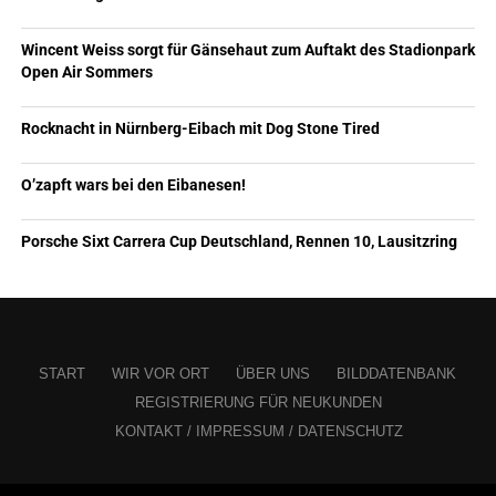
Wincent Weiss sorgt für Gänsehaut zum Auftakt des Stadionpark
Open Air Sommers
Rocknacht in Nürnberg-Eibach mit Dog Stone Tired
O’zapft wars bei den Eibanesen!
Porsche Sixt Carrera Cup Deutschland, Rennen 10, Lausitzring
START
WIR VOR ORT
ÜBER UNS
BILDDATENBANK
REGISTRIERUNG FÜR NEUKUNDEN
KONTAKT / IMPRESSUM / DATENSCHUTZ