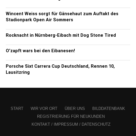
Wincent Weiss sorgt für Gänsehaut zum Auftakt des
Stadionpark Open Air Sommers
Rocknacht in Nürnberg-Eibach mit Dog Stone Tired
O’zapft wars bei den Eibanesen!
Porsche Sixt Carrera Cup Deutschland, Rennen 10,
Lausitzring
START
WIR VOR ORT
ÜBER UNS
BILDDATENBANK
REGISTRIERUNG FÜR NEUKUNDEN
KONTAKT / IMPRESSUM / DATENSCHUTZ