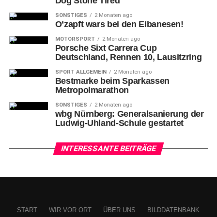
Dog Stone Tired
SONSTIGES
2 Monaten ago
O’zapft wars bei den Eibanesen!
MOTORSPORT
2 Monaten ago
Porsche Sixt Carrera Cup
Deutschland, Rennen 10, Lausitzring
SPORT ALLGEMEIN
2 Monaten ago
Bestmarke beim Sparkassen
Metropolmarathon
SONSTIGES
2 Monaten ago
wbg Nürnberg: Generalsanierung der
Ludwig-Uhland-Schule gestartet
INTERESSANTE BEITRÄGE
START
WIR VOR ORT
ÜBER UNS
BILDDATENBANK