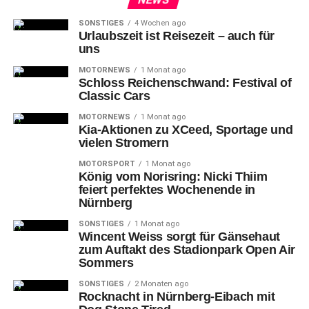
SONSTIGES
4 Wochen ago
Urlaubszeit ist Reisezeit – auch für
uns
MOTORNEWS
1 Monat ago
Schloss Reichenschwand: Festival of
Classic Cars
MOTORNEWS
1 Monat ago
Kia-Aktionen zu XCeed, Sportage und
vielen Stromern
MOTORSPORT
1 Monat ago
König vom Norisring: Nicki Thiim
feiert perfektes Wochenende in
Nürnberg
SONSTIGES
1 Monat ago
Wincent Weiss sorgt für Gänsehaut
zum Auftakt des Stadionpark Open Air
Sommers
SONSTIGES
2 Monaten ago
Rocknacht in Nürnberg-Eibach mit