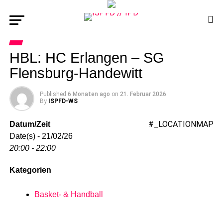
HBL: HC Erlangen – SG
Flensburg-Handewitt
Published
6 Monaten ago
on
21. Februar 2026
By
ISPFD-WS
#_LOCATIONMAP
Datum/Zeit
Date(s) - 21/02/26
20:00 - 22:00
Kategorien
Basket- & Handball