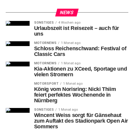
NEWS
SONSTIGES
4 Wochen ago
Urlaubszeit ist Reisezeit – auch für
uns
MOTORNEWS
1 Monat ago
Schloss Reichenschwand: Festival of
Classic Cars
MOTORNEWS
1 Monat ago
Kia-Aktionen zu XCeed, Sportage und
vielen Stromern
MOTORSPORT
1 Monat ago
König vom Norisring: Nicki Thiim
feiert perfektes Wochenende in
Nürnberg
SONSTIGES
1 Monat ago
Wincent Weiss sorgt für Gänsehaut
zum Auftakt des Stadionpark Open Air
Sommers