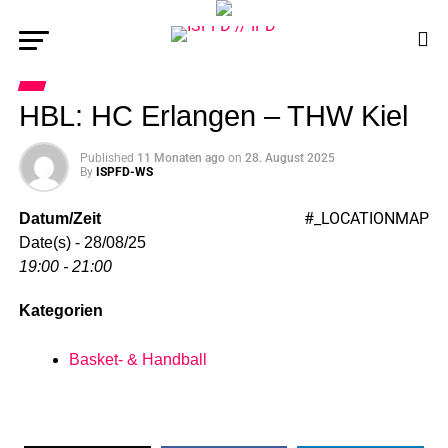
HBL: HC Erlangen – THW Kiel
Published
11 Monaten ago
on
28. August 2025
By
ISPFD-WS
#_LOCATIONMAP
Datum/Zeit
Date(s) - 28/08/25
19:00 - 21:00
Kategorien
Basket- & Handball