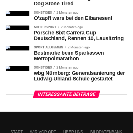
Dog Stone Tired
SONSTIGES
2 Monaten ago
O’zapft wars bei den Eibanesen!
MOTORSPORT
2 Monaten ago
Porsche Sixt Carrera Cup
Deutschland, Rennen 10, Lausitzring
SPORT ALLGEMEIN
2 Monaten ago
Bestmarke beim Sparkassen
Metropolmarathon
SONSTIGES
2 Monaten ago
wbg Nürnberg: Generalsanierung der
Ludwig-Uhland-Schule gestartet
INTERESSANTE BEITRÄGE
START
WIR VOR ORT
ÜBER UNS
BILDDATENBANK