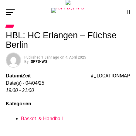
HBL: HC Erlangen – Füchse
Berlin
Published
1 Jahr ago
on
4. April 2025
By
ISPFD-WS
#_LOCATIONMAP
Datum/Zeit
Date(s) - 04/04/25
19:00 - 21:00
Kategorien
Basket- & Handball