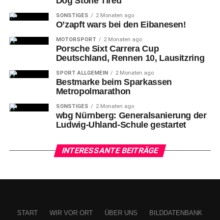
Dog Stone Tired
SONSTIGES
2 Monaten ago
O’zapft wars bei den Eibanesen!
MOTORSPORT
2 Monaten ago
Porsche Sixt Carrera Cup
Deutschland, Rennen 10, Lausitzring
SPORT ALLGEMEIN
2 Monaten ago
Bestmarke beim Sparkassen
Metropolmarathon
SONSTIGES
2 Monaten ago
wbg Nürnberg: Generalsanierung der
Ludwig-Uhland-Schule gestartet
INTERESSANTE BEITRÄGE
START
WIR VOR ORT
ÜBER UNS
BILDDATENBANK