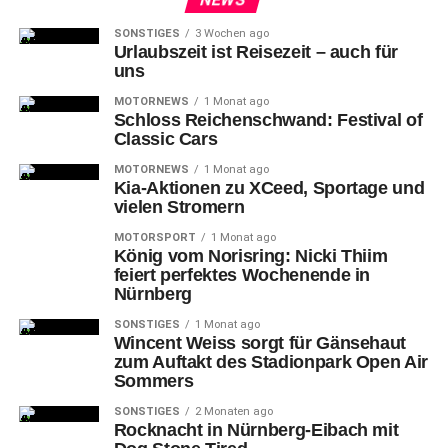
SONSTIGES
3 Wochen ago
Urlaubszeit ist Reisezeit – auch für
uns
MOTORNEWS
1 Monat ago
Schloss Reichenschwand: Festival of
Classic Cars
MOTORNEWS
1 Monat ago
Kia-Aktionen zu XCeed, Sportage und
vielen Stromern
MOTORSPORT
1 Monat ago
König vom Norisring: Nicki Thiim
feiert perfektes Wochenende in
Nürnberg
SONSTIGES
1 Monat ago
Wincent Weiss sorgt für Gänsehaut
zum Auftakt des Stadionpark Open Air
Sommers
SONSTIGES
2 Monaten ago
Rocknacht in Nürnberg-Eibach mit