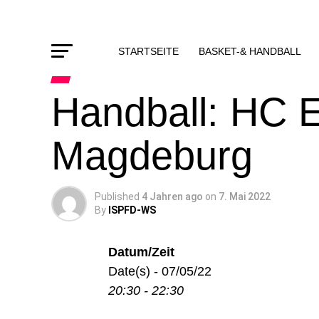
STARTSEITE
BASKET-& HANDBALL
Handball: HC 
Magdeburg
Published
4 Jahren ago
on
7. Mai 2022
By
ISPFD-WS
Datum/Zeit
Date(s) - 07/05/22
20:30 - 22:30