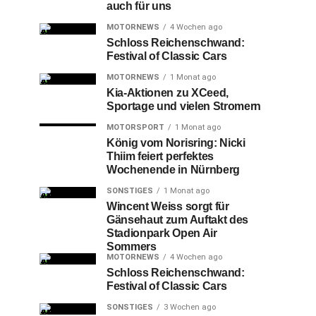
auch für uns
MOTORNEWS
4 Wochen ago
Schloss Reichenschwand:
Festival of Classic Cars
MOTORNEWS
1 Monat ago
Kia-Aktionen zu XCeed,
Sportage und vielen Stromern
MOTORSPORT
1 Monat ago
König vom Norisring: Nicki
Thiim feiert perfektes
Wochenende in Nürnberg
SONSTIGES
1 Monat ago
Wincent Weiss sorgt für
Gänsehaut zum Auftakt des
Stadionpark Open Air
Sommers
MOTORNEWS
4 Wochen ago
Schloss Reichenschwand:
Festival of Classic Cars
SONSTIGES
3 Wochen ago