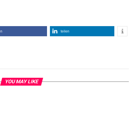
en
teilen
YOU MAY LIKE