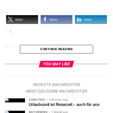
teilen
teilen
teilen
RELATED TOPICS:
CONTINUE READING
YOU MAY LIKE
NEUESTE NACHRICHTEN
MEISTGELESENE NACHRICHTEN
SONSTIGES
4 Wochen ago
Urlaubszeit ist Reisezeit – auch für uns
MOTORNEWS
1 Monat ago