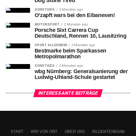
Dog Stone Tired
SONSTIGES
2 Monaten ago
O’zapft wars bei den Eibanesen!
MOTORSPORT
2 Monaten ago
Porsche Sixt Carrera Cup
Deutschland, Rennen 10, Lausitzring
SPORT ALLGEMEIN
2 Monaten ago
Bestmarke beim Sparkassen
Metropolmarathon
SONSTIGES
2 Monaten ago
wbg Nürnberg: Generalsanierung der
Ludwig-Uhland-Schule gestartet
INTERESSANTE BEITRÄGE
START
WIR VOR ORT
ÜBER UNS
BILDDATENBANK