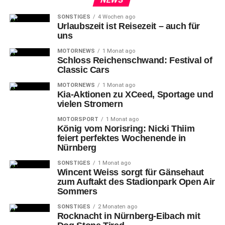
SONSTIGES
4 Wochen ago
Urlaubszeit ist Reisezeit – auch für
uns
MOTORNEWS
1 Monat ago
Schloss Reichenschwand: Festival of
Classic Cars
MOTORNEWS
1 Monat ago
Kia-Aktionen zu XCeed, Sportage und
vielen Stromern
MOTORSPORT
1 Monat ago
König vom Norisring: Nicki Thiim
feiert perfektes Wochenende in
Nürnberg
SONSTIGES
1 Monat ago
Wincent Weiss sorgt für Gänsehaut
zum Auftakt des Stadionpark Open Air
Sommers
SONSTIGES
2 Monaten ago
Rocknacht in Nürnberg-Eibach mit