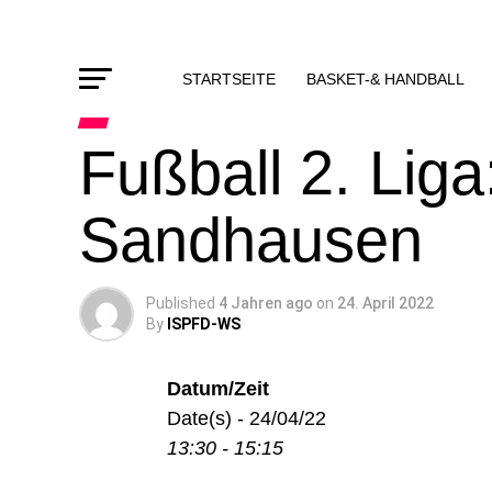
STARTSEITE
BASKET-& HANDBALL
Fußball 2. Lig
Sandhausen
Published
4 Jahren ago
on
24. April 2022
By
ISPFD-WS
Datum/Zeit
Date(s) - 24/04/22
13:30 - 15:15