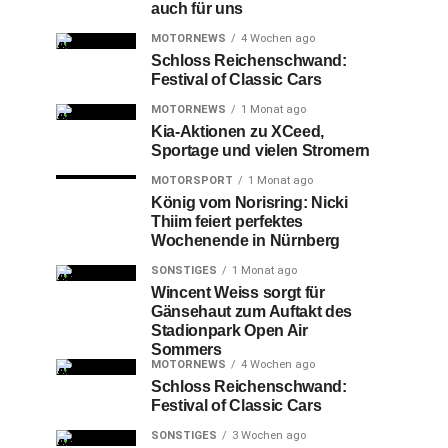
auch für uns
MOTORNEWS
4 Wochen ago
Schloss Reichenschwand:
Festival of Classic Cars
MOTORNEWS
1 Monat ago
Kia-Aktionen zu XCeed,
Sportage und vielen Stromern
MOTORSPORT
1 Monat ago
König vom Norisring: Nicki
Thiim feiert perfektes
Wochenende in Nürnberg
SONSTIGES
1 Monat ago
Wincent Weiss sorgt für
Gänsehaut zum Auftakt des
Stadionpark Open Air
Sommers
MOTORNEWS
4 Wochen ago
Schloss Reichenschwand:
Festival of Classic Cars
SONSTIGES
3 Wochen ago