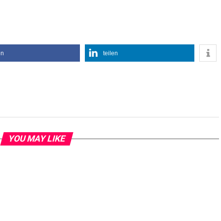
en
teilen
YOU MAY LIKE