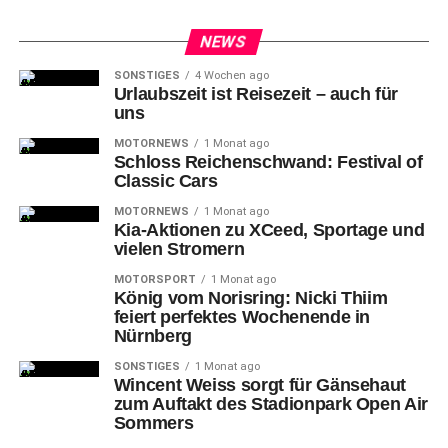
NEWS
SONSTIGES
4 Wochen ago
Urlaubszeit ist Reisezeit – auch für
uns
MOTORNEWS
1 Monat ago
Schloss Reichenschwand: Festival of
Classic Cars
MOTORNEWS
1 Monat ago
Kia-Aktionen zu XCeed, Sportage und
vielen Stromern
MOTORSPORT
1 Monat ago
König vom Norisring: Nicki Thiim
feiert perfektes Wochenende in
Nürnberg
SONSTIGES
1 Monat ago
Wincent Weiss sorgt für Gänsehaut
zum Auftakt des Stadionpark Open Air
Sommers