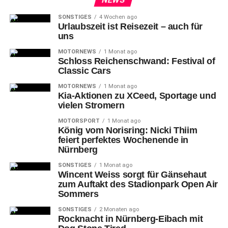
SONSTIGES
4 Wochen ago
Urlaubszeit ist Reisezeit – auch für
uns
MOTORNEWS
1 Monat ago
Schloss Reichenschwand: Festival of
Classic Cars
MOTORNEWS
1 Monat ago
Kia-Aktionen zu XCeed, Sportage und
vielen Stromern
MOTORSPORT
1 Monat ago
König vom Norisring: Nicki Thiim
feiert perfektes Wochenende in
Nürnberg
SONSTIGES
1 Monat ago
Wincent Weiss sorgt für Gänsehaut
zum Auftakt des Stadionpark Open Air
Sommers
SONSTIGES
2 Monaten ago
Rocknacht in Nürnberg-Eibach mit