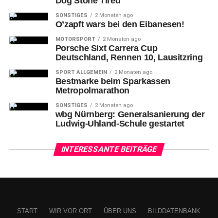
Dog Stone Tired
SONSTIGES
2 Monaten ago
O’zapft wars bei den Eibanesen!
MOTORSPORT
2 Monaten ago
Porsche Sixt Carrera Cup
Deutschland, Rennen 10, Lausitzring
SPORT ALLGEMEIN
2 Monaten ago
Bestmarke beim Sparkassen
Metropolmarathon
SONSTIGES
2 Monaten ago
wbg Nürnberg: Generalsanierung der
Ludwig-Uhland-Schule gestartet
INTERESSANTE BEITRÄGE
START
WIR VOR ORT
ÜBER UNS
BILDDATENBANK